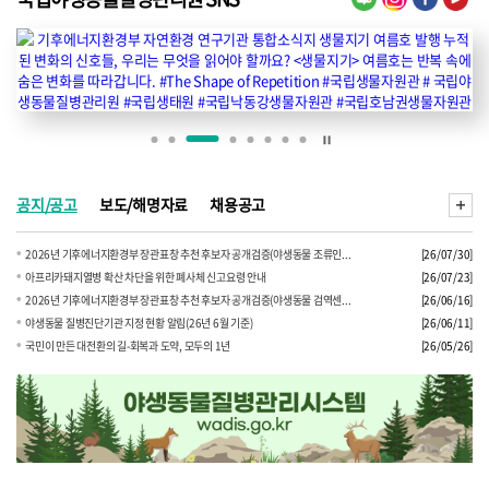
공지/공고
보도/해명자료
채용공고
2026년 기후에너지환경부 장관표창 추천 후보자 공개검증(야생동물 조류인...
[26/07/30]
아프리카돼지열병 확산 차단을 위한 폐사체 신고요령 안내
[26/07/23]
2026년 기후에너지환경부 장관표창 추천 후보자 공개검증(야생동물 검역센...
[26/06/16]
야생동물 질병진단기관 지정 현황 알림(26년 6월 기준)
[26/06/11]
국민이 만든 대전환의 길-회복과 도약, 모두의 1년
[26/05/26]