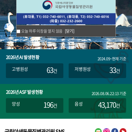
오늘 하루 이창을 열지 않음
[닫기]
2026년 AI 발생현황
2024.09~현재 기준
63
33
고병원성
저병원성
건
건
2026년 ASF 발생현황
2026.08.06.22:13 기준
196
43,170
양성
음성
건
건
국립야생동물질병관리원 SNS