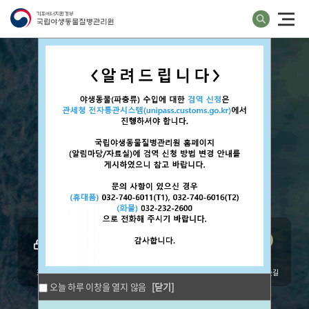
야생동물의 생명과 건강보호
국립야생동물질병관리원
이
함께합니다.
조직안내
관련법령
야생동물 알아보기
찾아오시는길
오늘 하루 이창을 열지 않음
[닫기]