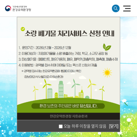
맑고 깨끗한 환경
한강유역환경청
이
함께합니다.
오늘 하루 이창을 열지 않음
[닫기]