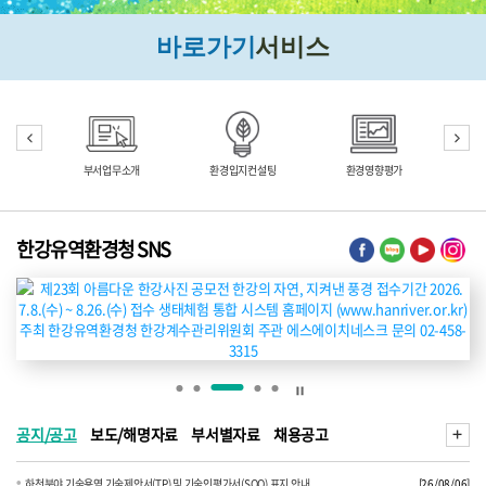
바로가기
서비스
부서업무소개
환경입지컨설팅
환경영향평가
토지
한강유역환경청 SNS
공지/공고
보도/해명자료
부서별자료
채용공고
하천분야 기술용역 기술제안서(TP) 및 기술인평가서(SOQ) 표지 안내
[26/08/06]