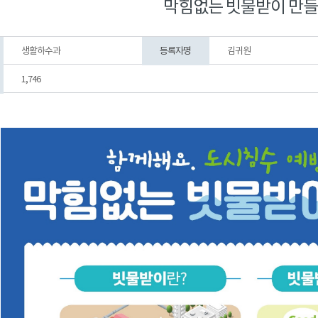
막힘없는 빗물받이 만들
생활하수과
등록자명
김귀원
1,746