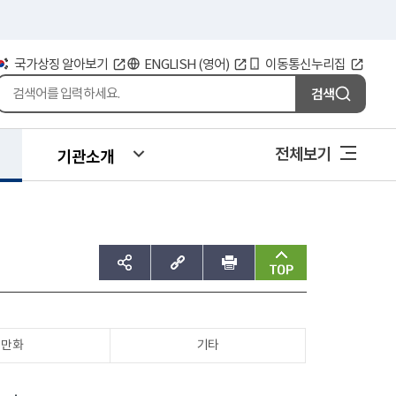
국가상징 알아보기
ENGLISH (영어)
이동통신누리집
검색
전체보기
기관소개
sns공유하기
주소복사
인쇄
맨위로
만화
기타