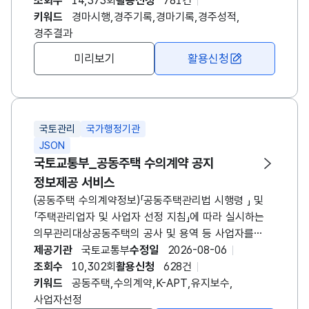
연령조건, 날씨, 주로, 경주명, 1착상금, 2착상금,
조회수
14,373회
활용신청
781건
3착상금, 4착상금, 5착상금, 부가상금1, 부가상금2,
키워드
경마시행,경주기록,경마기록,경주성적,
부가상금3, 순위, 순위비고, 출주번호, 마명, 마번,
경주결과
국적, 연령, 생년월일, 성별, 부담중량, 레이팅(등급),
미리보기
활용신청
기수명, 기수번호, 조교사명, 조교사번호, 마주명,
마주번호, 경주기록, 마체중, 도착차, S1F순위,
부경G8F_서울제주1C, 부경G6F_서울제주2C,
부경G4F_서울제주3C, 부경G3F_서울제주4C,
국토관리
국가행정기관
부경G2F, G1F순위, S1F기록, 1C기록, 2C기록,
JSON
3C기록, 4C기록, 부경400, G3F기록, 부경G2F,
국토교통부_공동주택 수의계약 공지
G1F기록, 단승식 배당율, 연승식 배당율, 승군순위,
정보제공 서비스
기수감량, 장구내역, 부담중량신청표기 자료입니다.) ※
요약어 추가설명 - F (FURLONG) : 200미터 구간 -
(공동주택 수의계약정보)「공동주택관리법 시행령 」 및
C (CORNER) : 곡선주로 구간 - S1F : 출발지 기준
「주택관리업자 및 사업자 선정 지침」에 따라 실시하는
200미터 구간 - G1F : 도착지 기준 200미터 구간 -
의무관리대상공동주택의 공사 및 용역 등 사업자를
G3F : 도착지 기준 600미터 구간 ※ 영천경마 시행
선정하는 경우 전자입찰 방식으로 사업자를 선정할 수
제공기관
국토교통부
수정일
2026-08-06
이후 요청메세지 경마장번호(meet)에 4를 입력시
있으며, 공동주택관리정보시스템으로 제공되는
조회수
10,302회
활용신청
628건
영천경마 자료를 조회할 수 있습니다.
전자입찰시스템을 이용할 수 있음. 다만 「주택관리업자
키워드
공동주택,수의계약,K-APT,유지보수,
및 사업자 선정 지침」에 따라 해당되는 경우
사업자선정