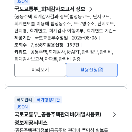
JSON
국토교통부_회계감사보고서 정보
(공동주택 회계감사결과 정보)법정동코드, 단지코드,
회계연도를 이용해 법정동주소, 도로명주소, 단지코드,
단지명, 회계연도, 회계감사 이행여부, 회계연도 기간
시작일자, 회계연도 기간 종료일자, 회계감사 미실시
제공기관
국토교통부
수정일
2026-08-06
동의세대수, 회계감사 대상 세대수(입주한 경우만),
조회수
7,668회
활용신청
199건
등록일, 결산기준년도, 결산기준월, 회계감사업체명,
키워드
공동주택,회계감사,K-APT,관리정보,관리비,
계약금액(부가세제외), 회계감사계약체결일, 회계감사
회계감사보고서,아파트,관리비 검증
현장감사 착수일, 회계감사 현장감사 종료일,
미리보기
활용신청
연간관리수입총액, 연간관리비용지출총액,
기타수입총액, 당기순이익을 조회할 수 있는
회계감사보고서 정보제공 서비스. 아파트 관리주체가
회계사를 통해 관리비 및 회계의 투명성과 적정성을
국토관리
국가행정기관
검증받음.
JSON
국토교통부_공동주택관리비(개별사용료)
정보제공서비스
(공동주택관리정보)공동주택 관리비 투명성 확보를