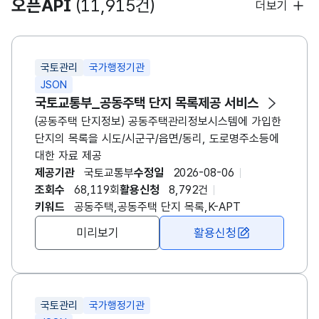
오픈API
(11,915건)
더보기
이동 경로 최적화 등에 활용할 수 있는 기초 자료로
식육즉석판매가공업의 신고를 하고 해당 영업을 하는
활용됩니다. 향후 기계 고장 이력과 정비 효율성 분석,
경우 5) 「전자상거래 등에서의 소비자보호에 관한 법률」
수리 수요 예측 등 스마트한 농기계 관리 체계 구축을
제2조제3호에 따른 통신판매업자가 닭ㆍ오리의 식육
위한 기반 자료로서도 가치가 있습니다.
또는 포장육을 판매하는 경우(판매할 때 보관ㆍ관리
국토관리
국가행정기관
또는 배송을 식육판매업 또는 식육포장처리업의
JSON
영업자에게 위탁하는 경우로 한정한다)
국토교통부_공동주택 단지 목록제공 서비스
(공동주택 단지정보) 공동주택관리정보시스템에 가입한
단지의 목록을 시도/시군구/읍면/동리, 도로명주소등에
대한 자료 제공
제공기관
국토교통부
수정일
2026-08-06
조회수
68,119회
활용신청
8,792건
키워드
공동주택,공동주택 단지 목록,K-APT
미리보기
활용신청
국토관리
국가행정기관