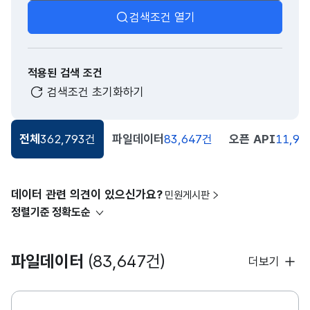
검색조건 열기
적용된 검색 조건
검색조건 초기화하기
전체
362,793건
파일데이터
83,647건
오픈 API
11,91
데이터 관련 의견이 있으신가요?
민원게시판
정렬기준
정확도순
파일데이터
(83,647건)
더보기