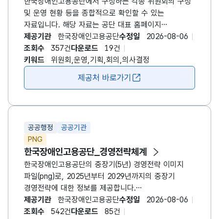
한국장애인고용공단에서 구성하는 각종 위원회의 구성
및 운영 현황 등을 종합적으로 확인할 수 있는
자료입니다. 해당 자료는 공단 대표 홈페이지
(www.kead.or.kr)의 게시링크로 연결되어 있으며,
제공기관
한국장애인고용공단
수정일
2026-08-06
연결된 링크로 접속하시면 한국장애인고용공단에서
조회수
357건
다운로드
19건
운영하고 있는 위원회에 대한 정보를 연단위 게시글로
키워드
위원회,운영,기획,회의,의사결정
확인하실 수 있습니다. 게시글에 첨부된 한글파일에는
제공처 바로가기
새창 열림
위원회의 위원장, 위원장 임기, 전체 위원 수, 외부 위원
수, 개최 주기, 설치 근거, 위원회 기능 등에 대한 상세
정보를 확인하실 수 있습니다.
공공행정
공공기관
PNG
한국장애인고용공단_경영전략체계
한국장애인고용공단의 중장기(5년) 경영전략 이미지
파일(png)로, 2025년부터 2029년까지의 중장기
경영전략에 대한 정보를 제공합니다.
한국장애인고용공단의 미션(mission), 비전(vision),
제공기관
한국장애인고용공단
수정일
2026-08-06
핵심가치 및 경영방침, 경영목표, 전략방향과 그에 따른
조회수
542건
다운로드
85건