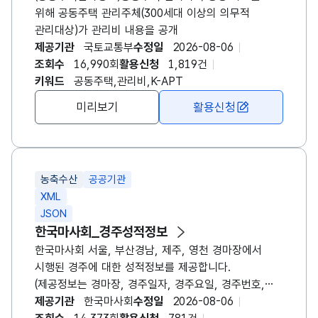
위해 공동주택 관리주체(300세대 이상의 의무적
관리대상)가 관리비 내용을 공개
제공기관
국토교통부
수정일
2026-08-06
조회수
16,990회
활용신청
1,819건
키워드
공동주택,관리비,K-APT
미리보기
활용신청
농축수산
공공기관
XML
JSON
한국마사회_경주성적정보
한국마사회 서울, 부산경남, 제주, 영천 경마장에서
시행된 경주에 대한 성적정보를 제공합니다.
(제공정보는 경마장, 경주일자, 경주요일, 경주번호,
경주일수, 경주거리, 등급조건, 부담구분, 경주조건,
제공기관
한국마사회
수정일
2026-08-06