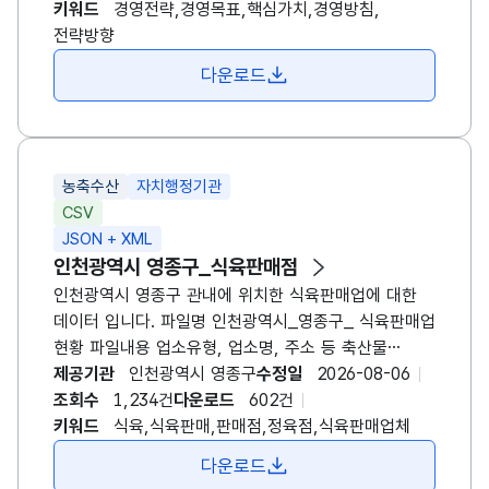
전략과제에 대한 정보를 포함한 경영전략체계도 데이터
키워드
경영전략,경영목표,핵심가치,경영방침,
입니다. 해당 데이터는 연 단위 주기로 업데이트 되며,
전략방향
한국장애인고용공단의 온라인 홈페이지
다운로드
(https://www.kead.or.kr)를 통해서도 확인하실 수
있습니다.
농축수산
자치행정기관
CSV
JSON + XML
인천광역시 영종구_식육판매점
인천광역시 영종구 관내에 위치한 식육판매업에 대한
데이터 입니다. 파일명 인천광역시_영종구_ 식육판매업
현황 파일내용 업소유형, 업소명, 주소 등 축산물
위생관리법 시행령제21조(영업의 세부 종류와 범위) 7.
제공기관
인천광역시 영종구
수정일
2026-08-06
축산물판매업의 경우에는 다음 각 목의 구분에 따른
조회수
1,234건
다운로드
602건
영업 가. 식육판매업: 식육 또는 포장육을 전문적으로
키워드
식육,식육판매,판매점,정육점,식육판매업체
판매하는 영업(포장육을 다시 절단하거나 나누어
다운로드
판매하는 영업을 포함한다). 다만, 다음의 어느 하나에