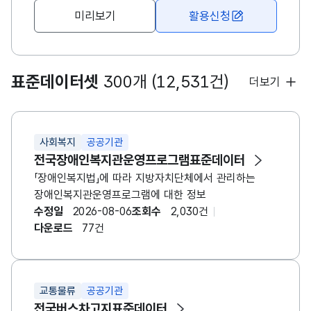
'수의계약'으로 할 수 있으며 이에 따라
미리보기
활용신청
공동주택관리시스템에 축적된 공동주택별 공동주택
위탁관리, 공사, 용역, 물품, 기타에 관한 '수의계약'
관련 정보 제공
표준데이터셋
300개 (12,531건)
더보기
사회복지
공공기관
전국장애인복지관운영프로그램표준데이터
「장애인복지법」에 따라 지방자치단체에서 관리하는
장애인복지관운영프로그램에 대한 정보
수정일
2026-08-06
조회수
2,030건
다운로드
77건
교통물류
공공기관
전국버스차고지표준데이터