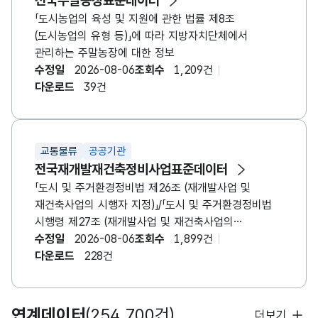
전국주말농장표준데이터
「도시농업의 육성 및 지원에 관한 법률 제8조
(도시농업의 유형 등)」에 따라 지방자치단체에서
관리하는 주말농장에 대한 정보
수정일
2026-08-06
조회수
1,209건
다운로드
39건
교통물류
공공기관
전국재개발재건축정비사업표준데이터
「도시 및 주거환경정비법 제26조 (재개발사업 및
재건축사업의 시행자 지정)」/「도시 및 주거환경정비법
시행령 제27조 (재개발사업 및 재건축사업의
지정개발자)」에 따라 지방자치단체에서 관리하는
수정일
2026-08-06
조회수
1,899건
재개발재건축정비사업에 대한 정보
다운로드
228건
연계데이터
(254,700건)
더보기