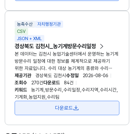
해당하는 경우는 제외한다. 1) 식품을 소매로 판매하는
점포를 경영하는 자(이하 이 호 및 제8호에서
“식품점포경영자”라 한다) 또는 식육판매업 외의
농축수산
자치행정기관
축산물판매업 영업자가 닭ㆍ오리의 식육
CSV
(제12조의7제2항제1호에 따른 도축업의 영업자가
JSON + XML
개체별로 포장한 닭ㆍ오리의 식육을 말한다. 이하 이 호
경상북도 김천시_농기계방문수리일정
및 제8호에서 같다) 또는 포장육을 해당 점포 또는
본 데이터는 김천시 농업기술센터에서 운영하는 농기계
영업장에 있는 냉장시설 또는 냉동시설에 보관 또는
방문수리 일정에 대한 정보를 체계적으로 제공하기
진열하여 그 포장을 뜯지 않은 상태 그대로 해당 점포
위한 자료입니다. 수리 대상 농기계의 종류와 수리
또는 영업장에서 최종 소비자에게 판매하는 경우(전화
일자, 시간, 시도 및 시군구, 수리 지역과 상세 주소,
제공기관
경상북도 김천시
수정일
2026-08-06
또는 홈페이지 등을 통해 주문을 받아 배송ㆍ판매하는
그리고 해당 업무를 수행하는 수리팀 등의 항목으로
조회수
270건
다운로드
84건
경우를 포함한다) 2) 「식품위생법 시행령」
구성되어 있습니다. 이 데이터는 농업인의 불편을
키워드
농기계,방문수리,수리일정,수리지역,수리시간,
제21조제5호나목4)에 따른 집단급식소 식품판매업의
최소화하고, 농기계 고장 발생 시 신속한 현장 대응을
기계화,농업지원,수리팀
영업자가 닭ㆍ오리의 식육 또는 포장육을 그 포장을
통해 영농 차질을 줄이기 위해 운영되고 있습니다. 또한
뜯지 아니한 상태 그대로 「식품위생법」 제2조제12호에
다운로드
지역별 수리 일정과 팀 배치 현황을 투명하게
따른 집단급식소의 설치ㆍ운영자 또는 같은 법 시행령
제공함으로써 농업인이 수리 일정을 사전에 확인하고
제21조제8호마목에 따른 위탁급식영업의 영업자에게
대응할 수 있도록 도와주며, 농업기술센터
판매하는 경우 3) 식육포장처리업의 영업자가 자신이
내부적으로도 수리 수요 분석, 정비 인력 운영, 장비
만든 포장육을 직접 판매하는 경우 4) 제8호에 따른