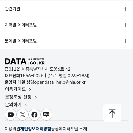
행정안전부
관련기관
한국지능정보사회진흥원
서울 열린데이터광장
지역별 데이터포털
오픈데이터포럼
경기데이터드림
기상자료개방포털
국가정보자원관리원
분야별 데이터포털
부산데이터웨이브
국토교통부 공간정보오픈플랫폼
한국지역정보개발원
D-데이터허브
공공데이터포털 바로가기
환경부 환경데이터포털
인천데이터포털
(30112) 세종특별자치시 도움6로 42
문화데이터광장
대표전화
1566-0025
| (유료, 평일 09시-18시)
울산광역시 데이터포털
운영자 메일 상담
opendata_help@nia.or.kr
농림축산식품 공공데이터포털
이용가이드
전남광주통합특별시 빅데이터 플랫폼
보건의료빅데이터개방시스템
분쟁조정 신청
대전광역시 데이터포털
문의하기
식품의약품안전처 데이터포털
세종특별자치시 데이터포털
교육통계서비스
유튜브
X
페이스북
블로그
충청북도 데이터허브
이용약관
개인정보처리방침
공공데이터포털 소개