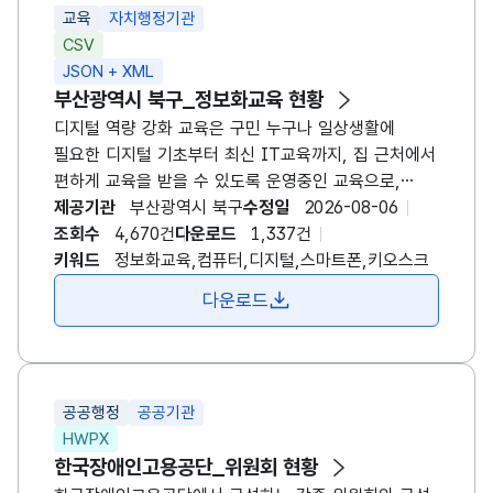
교육
자치행정기관
CSV
JSON + XML
부산광역시 북구_정보화교육 현황
디지털 역량 강화 교육은 구민 누구나 일상생활에
필요한 디지털 기초부터 최신 IT교육까지, 집 근처에서
편하게 교육을 받을 수 있도록 운영중인 교육으로,
부산광역시 북구 구민들의 컴퓨터 및 스마트 기기 활용
제공기관
부산광역시 북구
수정일
2026-08-06
능력을 높여 정보 격차를 해소하고 일상생활은 물론
조회수
4,670건
다운로드
1,337건
사회활동과 취업 등 다양한 분야에서 디지털 기술을
키워드
정보화교육,컴퓨터,디지털,스마트폰,키오스크
효과적으로 활용할 수 있도록 돕기 위한 취지로
다운로드
운영되고 있습니다. 해당 교육과 관련한 본 데이터에는
교육과정, 교육내용, 교육시작일, 교육종료일, 연락처,
전화번호, 안내홈페이지에 대한 정보가 포함됩니다.
공공행정
공공기관
HWPX
한국장애인고용공단_위원회 현황