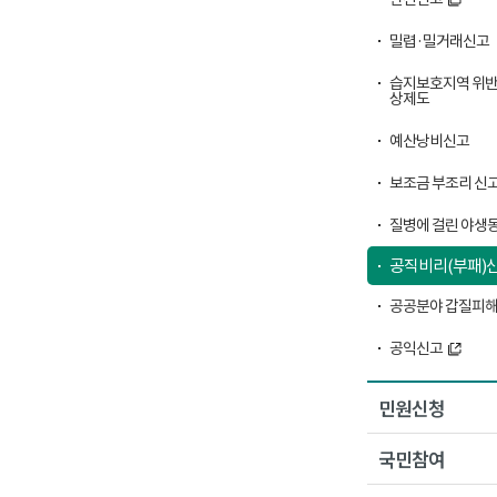
밀렵·밀거래신고
습지보호지역 위반
상제도
예산낭비신고
보조금 부조리 신
질병에 걸린 야생동
공직비리(부패)
공공분야 갑질피해
공익신고
민원신청
국민참여