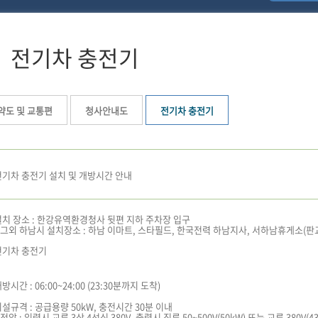
전기차 충전기
약도 및 교통편
청사안내도
전기차 충전기
전기차 충전기 설치 및 개방시간 안내
설치 장소 : 한강유역환경청사 뒷편 지하 주차장 입구
그외 하남시 설치장소 : 하남 이마트, 스타필드, 한국전력 하남지사, 서하남휴게소(판
방시간 : 06:00~24:00 (23:30분까지 도착)
시설규격 : 공급용량 50kW, 충전시간 30분 이내
압 : 입력시 교류 3상 4선식 380V, 출력시 직류 50~500V(50kW) 또는 교류 380V(43