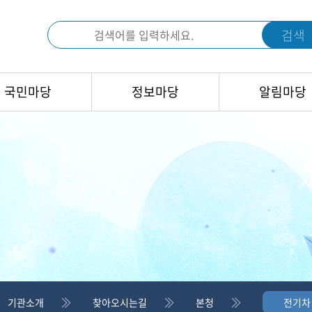
검색
국민마당
정보마당
알림마당
기관소개
찾아오시는길
본청
전기차