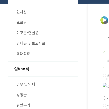
인사말
프로필
기고문/연설문
인터뷰 및 보도자료
역대청장
일반현황
○ 
※ 
임무 및 연혁
상징물
○ 개
관할구역
○ 
※ 전